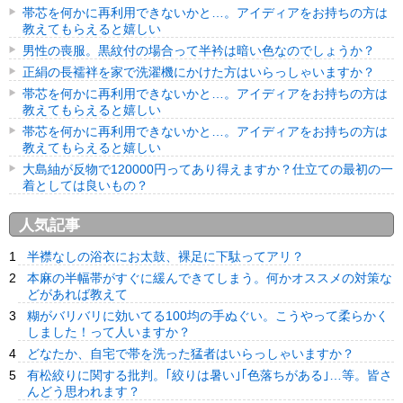
帯芯を何かに再利用できないかと…。アイディアをお持ちの方は
教えてもらえると嬉しい
男性の喪服。黒紋付の場合って半衿は暗い色なのでしょうか？
正絹の長襦袢を家で洗濯機にかけた方はいらっしゃいますか？
帯芯を何かに再利用できないかと…。アイディアをお持ちの方は
教えてもらえると嬉しい
帯芯を何かに再利用できないかと…。アイディアをお持ちの方は
教えてもらえると嬉しい
大島紬が反物で120000円ってあり得えますか？仕立ての最初の一
着としては良いもの？
人気記事
半襟なしの浴衣にお太鼓、裸足に下駄ってアリ？
本麻の半幅帯がすぐに緩んできてしまう。何かオススメの対策な
どがあれば教えて
糊がバリバリに効いてる100均の手ぬぐい。こうやって柔らかく
しました！って人いますか？
どなたか、自宅で帯を洗った猛者はいらっしゃいますか？
有松絞りに関する批判。｢絞りは暑い｣｢色落ちがある｣…等。皆さ
んどう思われます？