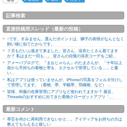
記事検索
直接投稿用スレッド（最新の投稿）
↑です。すみません。選んだポイントは、獅子の表情がなんとなく
飼い猫に似てたからです。
７月もだいぶ過ぎて来ました。皆さん、浴衣たくさん着てます
か？ 私はまだ一回も…。 皆さんの自慢の浴衣コーデをご紹...
アメーバブログで、『まおじゃらん』のたまさんが、「十年以上
前から手持ちの着物と帯を、エクセルで管理している…」と書
い...
私はアプリは使っていませんが、iPhoneの写真をフォルダ分けし
て管理してます。（着物、帯、半幅帯、羽織物、など） ...
皆様、和服の在庫管理にアプリなど使われてますか？ 最近、
Threadsのおすすめに出てきた着物クローゼットアプリ「...
最新コメント
帯芯を何かに再利用できないかと…。アイディアをお持ちの方は
教えてもらえると嬉しい