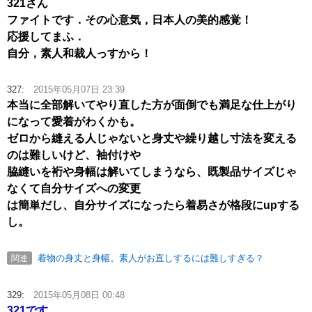
321さん
ファイトです．その心意気，日本人の美的感覚！
応援してまふ．
自分，素人和裁人っすから！
327:
2015年05月07日 23:39
本当に全部解いてやり直した方が面倒でも満足な仕上がり
になって愛着がわくかも。
ゼロから縫える人じゃないと身丈や繰り越し寸法を変える
のは難しいけど、袖付けや
脇縫いを裄や身幅は解いてしまうなら、既製品サイズじゃ
なくて自分サイズへの変更
は簡単だし、自分サイズになったら着易さが格段にupする
し。
着物の身丈と身幅。素人がお直しするには難しすぎる？
関連
329:
2015年05月08日 00:48
321です。