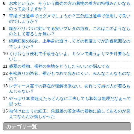
お水というか、そういう商売の方の着物の着方の特徴みたいなも
のってありますか？
帯揚げは通年ではダメでしょうか？三分紐は通年で使用して良い
のでしょうか？
糊がバリバリに効いてる安いプレタの浴衣。これはこのようなも
のとして着るしか無い？
綿麻紅梅の浴衣。上半身の透けってどの程度までが許容範囲なの
でしょうか？
くけ台もう便利で手放せないよ。ミシンで縫うよりマチ針要らな
いし…
盛夏の着物。襦袢の生地をどうしたらいいか悩んでる
有松絞りの浴衣。裾がもつれて歩きにくい。みんなこんなものな
の？
レディース甚平の存在が理解出来ない。あれって男の人が着るも
んじゃない？
やっぱり30度超えたらどんなに工夫しても和装は無理だなぁって
思った
袖付け止まりの細工。呉服屋の若女将の着物に施してあるのが見
えてなんだか嬉しかった
カテゴリ一覧