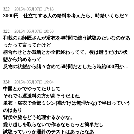
322:
2015年05月07日 17:18
3000円…仕立てする人の給料を考えたら、時給いくらだ？
323:
2015年05月07日 18:58
和裁のお師匠さんが浴衣を4時間で縫う試験みたいなのがあ
ったって言ってたけど
柄合わせとか裁断とか全部終わってて、後は縫うだけの状
態から始めるって
反物の状態から諸々含めて5時間だとしたら時給600円か…
324:
2015年05月07日 19:04
中国とかでやってたりして
それでも運送料の方が高そうだよね
単衣・浴衣で全部ミシン(襟だけは無理かな)で半日っていう
のはあり
背伏や脇をどう処理するかかな。
繰り越しを取らないで作るならもっと簡単だし
試験っていうか運針のテストはあったなあ