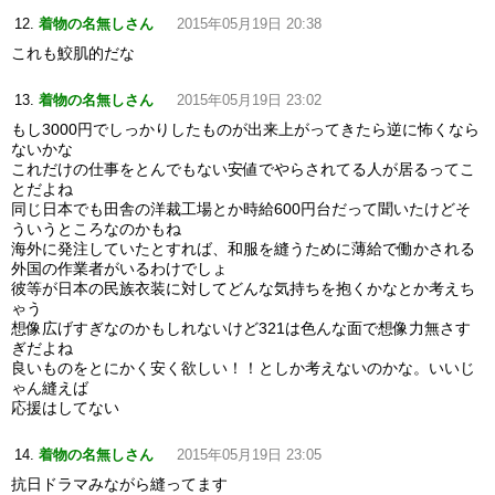
着物の名無しさん
2015年05月19日 20:38
これも鮫肌的だな
着物の名無しさん
2015年05月19日 23:02
もし3000円でしっかりしたものが出来上がってきたら逆に怖くなら
ないかな
これだけの仕事をとんでもない安値でやらされてる人が居るってこ
とだよね
同じ日本でも田舎の洋裁工場とか時給600円台だって聞いたけどそ
ういうところなのかもね
海外に発注していたとすれば、和服を縫うために薄給で働かされる
外国の作業者がいるわけでしょ
彼等が日本の民族衣装に対してどんな気持ちを抱くかなとか考えち
ゃう
想像広げすぎなのかもしれないけど321は色んな面で想像力無さす
ぎだよね
良いものをとにかく安く欲しい！！としか考えないのかな。いいじ
ゃん縫えば
応援はしてない
着物の名無しさん
2015年05月19日 23:05
抗日ドラマみながら縫ってます